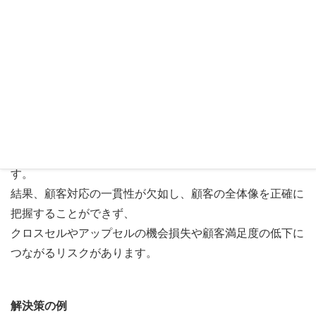
システムや部門で分散して管理されていることが多々あり
ます。
たとえば、販売部門は営業支援システムを、賃貸部門は別
の賃貸管理システムを
別で使用している場合があります。
この場合、顧客に関する包括的な情報を得ることが難しく
なり、
個々の部門が異なるデータを元に活動することになりま
す。
結果、顧客対応の一貫性が欠如し、顧客の全体像を正確に
把握することができず、
クロスセルやアップセルの機会損失や顧客満足度の低下に
つながるリスクがあります。
解決策の例