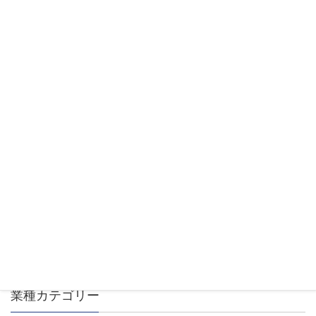
る事も可能です。
ビジネス向けWordPressテーマ「Johnny」はシン
プルでカスタマイズしやすいテーマです。ぜひ一度
お試しください。
ダウンロードはこちら
物流・配送・倉庫業（全国）
業種カテゴリー