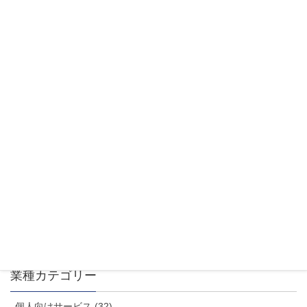
る事も可能です。
ビジネス向けWordPressテーマ「Johnny」はシン
プルでカスタマイズしやすいテーマです。ぜひ一度
お試しください。
ダウンロードはこちら
美容院・エステサロン他（全国）
業種カテゴリー
個人向けサービス (32)