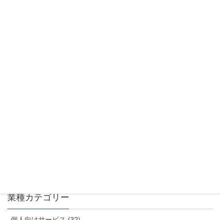
ィーラー、バイク販売、タイヤ・カー用品、車
検・整備・修理、中古車 […]
2021年2月19日
個人向けサービス
自動車販売・サービス等（一都三
県）
リスト内容について（22,500件） 弊社データベ
ース内のリストです。今回のデータは、基本項目
のみになります。 含まれる業種 自動車販売、バ
イク販売、タイヤ・カー用品、車検・整備・修
理、中古車・買取、バイ […]
業種カテゴリー
個人向けサービス (32)