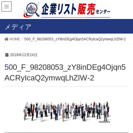
メディア
HOME
500_F_98208053_zY8inDEg4Ojqn5ACRyIcaQ2ymwqLhZlW-2
2018年12月24日
500_F_98208053_zY8inDEg4Ojqn5
ACRyIcaQ2ymwqLhZlW-2